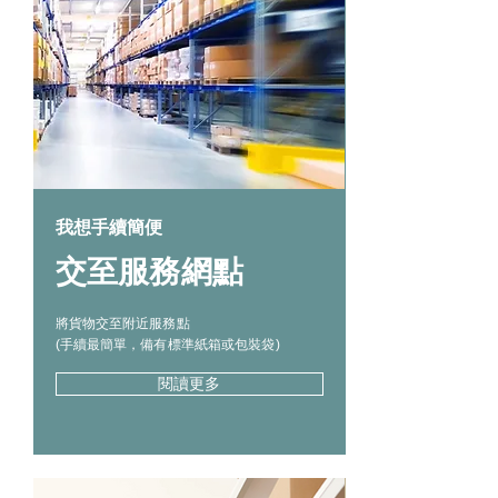
我想手續簡便
​交至服務網點
將貨物交至附近服務點
(手續最簡單，備有標準紙箱​或包裝袋)
閱讀更多