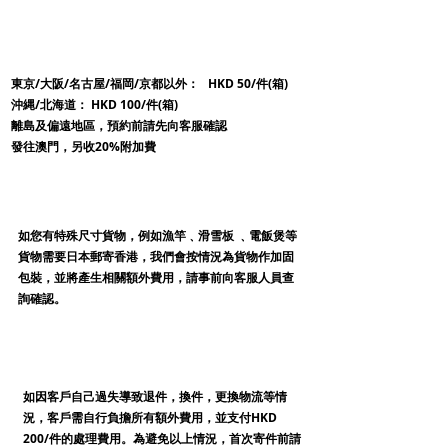
地區附加費
東京/大阪/名古屋/福岡/京都以外： HKD 50/件(箱)
沖縄/北海道： HKD 100/件(箱
)
​離島及偏遠地區，預約前請先向客服確認
​發往澳門，另收20%附加費
特殊尺寸
如您有特殊尺寸貨物，例如漁竿﹑滑雪板 ﹑電飯煲等
貨物需要日本郵寄香港，我們會按情況為貨物作加固
包裝，並將產生相關額外費用，請事前向客服人員查
詢確認。
退換件
如因客戶自己過失導致退件，換件，更換物流等情
況，客戶需自行負擔所有額外費用，並支付HKD
200/件的處理費用。為避免以上情況，首次寄件前請