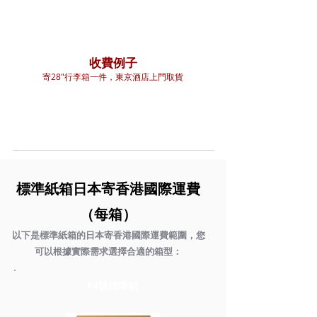
加固費
附加費
國際運費
= 總費用
+
+
(如有)
(如有)
收費例子
寄
28"行李箱一件，東京酒店上門取貨
國際運費
加固費
附加費
+
+
= 總費用
HKD980
HKD0
HKD0
HKD980
標準紙箱日本寄香港國際運費
（每箱）
以下是標準紙箱的日本寄香港國際運費範圍，您
可以根據實際需求選擇合適的箱型：
F4號標準箱