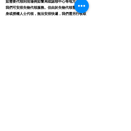
如需要代領到現場例如警局或認領中心等地方代領，
我們可安排失物代領服務。​但由於失物代領需本人親
身或授權人士代領，無法安排快遞，我們需另行收取
HKD 1,000 代領費用。
(限東京都及大阪巿內)
便利店附加費
HKD 80/件 (箱)
Q&A
其他問題