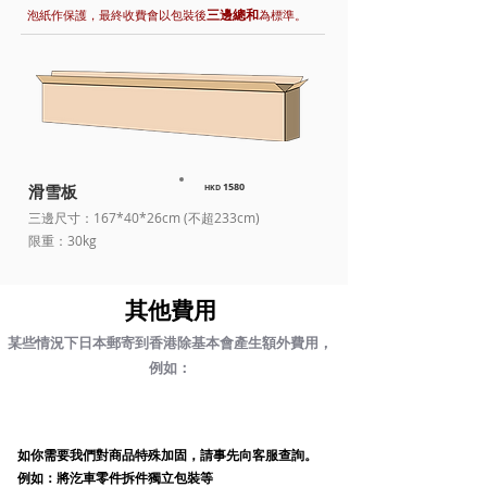
三邊總和
泡紙作保護，最終收費會以包裝後
為標準。
1580
滑雪板
HKD
三邊尺寸：167*40*26cm (不超233cm)​
限重：30kg
其他費用
某些情況下日本郵寄到香港除基本會產生額外費用，
例如：
加固包裝費
​如你需要我們對商品特殊加固，請事先向客服查詢。
例如：將汔車零件拆件獨立包裝等