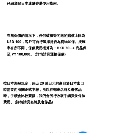
仔細參閱日本速遞香港使用指南。
保價
在無保價的情況下，任何破損等問題的賠償上限為
USD 100，客戶可自行選擇是否為貨物加保。按匯
率有所不同，保價費用概算為：HKD 30 --> 商品保
至JPY 100,000。 (詳情請見
運輸保價
)
奢侈品
​按日本海關規定，超出 20 萬日元的商品於日本出口
時需要向海關正式申報，所以在郵寄名牌及奢侈品
時，手續會比較繁複，我們會另行收取手續費及保險
費用。 (詳情請見
名牌及奢侈品
)
失物​代領