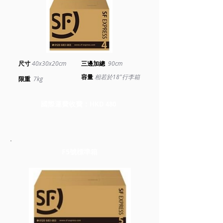
尺寸
40x30x20cm
三邊加總
90cm
​容量
相若於18"行李箱
​限重
7kg
國際運費收費：
HKD 480
F5號標準箱