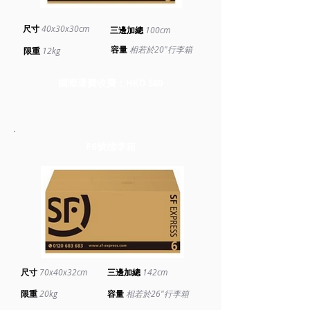
尺寸
40x30x30cm
三邊加總
100cm
​容量
相若於20"行李箱
​限重
12kg
國際運費收費：
HKD 5
80
F6號標準箱
尺寸
70x40x32cm
三邊加總
142cm
​限重
20kg
​容量
相若於26"行李箱