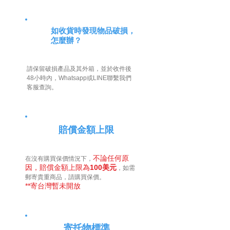
如收貨時發現物品破損，
怎麼辦？
請保留破損產品及其外箱，並於收件後
48小時內，Whatsapp或LINE聯繫我們
客服查詢。
賠償金額上限
不論任何原
在沒有購買保價情況下，
因，賠償金額上限為
100美元
，如需
郵寄貴重商品，請購買保價。
**寄台灣暫未開放
寄托物標準