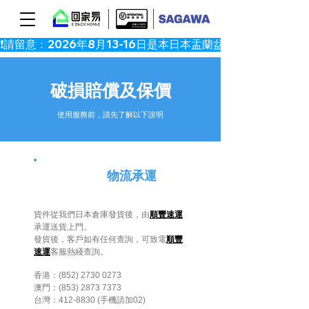
​破損賠償及保價
​使用服務前，請先了解以下說明
物流承運
貨件從我們日本倉庫發貨後，由
順豐速運
承運送貨上門。
發貨後，客戶如有任何查詢，可致電
順豐
速運
客服熱綫查詢。
香港：(852)
2730 0273
​
澳門：(853)
2873 7373
​台灣：412-8830 (手機請加02)