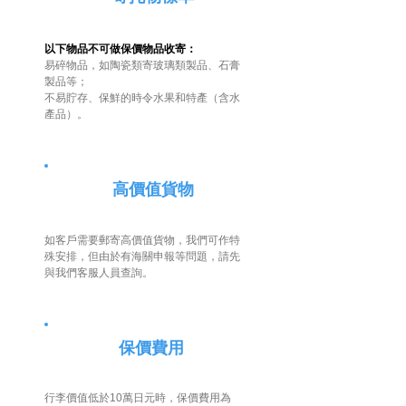
以下物品不可做保價物品收寄：
易碎物品，如陶瓷類寄玻璃類製品、石膏
製品等；
不易貯存、保鮮的時令水果和特產（含水
產品）。
高價值貨物
如客戶需要郵寄高價值貨物，我們可作特
殊安排，但由於有海關申報
等問題，請先
與我們客服人員查詢。
保價費用
行李價值低於10萬日元時，保價費用為