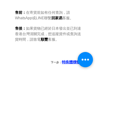
售前：
在寄貨前如有任何查詢，請
WhatsApp或LINE聯繫
回家易
客服。
售後：
如果貨物已經於日本發出並已到達
香港台灣清關完成，想追蹤貨件或查詢送
貨時間，請致電
順豐
客服。
特殊體積物品
下一步：
預約寄台灣
預約寄香港
​點擊或掃描QR Code下單
​點擊或掃描QR Code下單