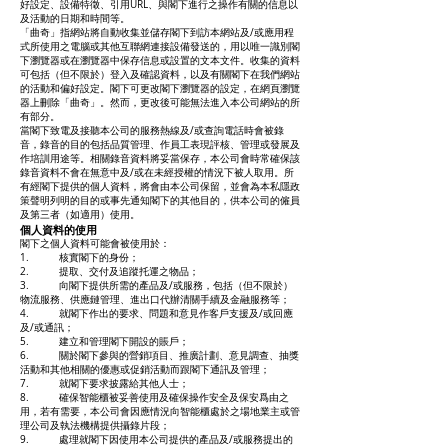
好設定、設備特徵、引用URL、與閣下進行之操作有關的信息以
及活動的日期和時間等。
「曲奇」指網站將自動收集並儲存閣下到訪本網站及/或應用程
式所使用之電腦或其他互聯網連接設備發送的，用以唯一識別閣
下瀏覽器或在瀏覽器中保存信息或設置的文本文件。收集的資料
可包括（但不限於）登入及確認資料，以及有關閣下在我們網站
的活動和偏好設定。閣下可更改閣下瀏覽器的設定，在網頁瀏覽
器上刪除「曲奇」。然而，更改後可能無法進入本公司網站的所
有部分。
當閣下致電及接聽本公司的服務熱線及/或查詢電話時會被錄
音，錄音的目的包括品質管理、作員工表現評核、管理或發展及
作培訓用途等。相關錄音資料將妥當保存，本公司會時常確保該
錄音資料不會在無意中及/或在未經授權的情況下被人取用。所
有經閣下提供的個人資料，將會由本公司保留，並會為本私隱政
策聲明列明的目的或事先通知閣下的其他目的，供本公司的僱員
及第三者（如適用）使用。
個人資料的使用
閣下之個人資料可能會被使用於：
1. 核實閣下的身份；
2. 提取、交付及追蹤托運之物品；
3. 向閣下提供所需的產品及/或服務，包括（但不限於）
物流服務、供應鏈管理、進出口代辦清關手續及金融服務等；
4. 就閣下作出的要求、問題和意見作客戶支援及/或回應
及/或通訊；
5. 建立和管理閣下開設的賬戶；
6. 關於閣下參與的營銷項目、推廣計劃、意見調查、抽獎
活動和其他相關的優惠或促銷活動而跟閣下通訊及管理；
7. 就閣下要求披露給其他人士；
8. 確保智能櫃被妥善使用及確保操作安全及保安爲由之
用，若有需要，本公司會因應情況向智能櫃處於之場地業主或管
理公司及執法機構提供攝錄片段；
9. 處理就閣下因使用本公司提供的產品及/或服務提出的