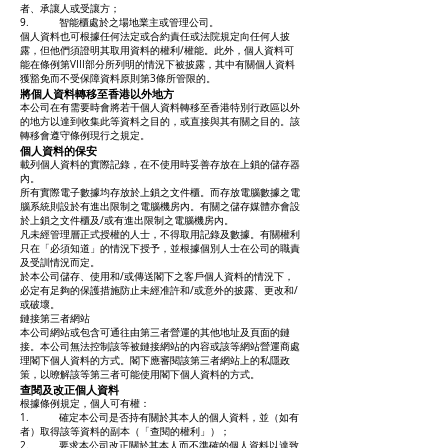
者、承讓人或受讓方；
9. 智能櫃處於之場地業主或管理公司。
個人資料也可根據任何法定或合約責任或法院規定向任何人披
露，但他們須證明其取用資料的權利/權能。此外，個人資料可
能在條例第VIII部分所列明的情況下被披露，其中有關個人資料
獲豁免而不受保障資料原則第3條所管限的。
將個人資料轉移至香港以外地方
本公司在有需要時會將若干個人資料轉移至香港特別行政區以外
的地方以達到收集此等資料之目的，或直接與其有關之目的。該
轉移會遵守條例現行之規定。
個人資料的保安
載列個人資料的實際記錄，在不使用時妥善存放在上鎖的儲存器
內。
所有實際電子數據均存放於上鎖之文件櫃。而存放電腦數據之電
腦系統則設於有進出限制之電腦機房內。有關之儲存媒體亦會設
於上鎖之文件櫃及/或有進出限制之電腦機房內。
凡未經管理層正式授權的人士，不得取用記錄及數據。有關權利
只在「必須知道」的情況下授予，並根據個別人士在公司的職責
及受訓情況而定。
於本公司儲存、使用和/或傳送閣下之客戶個人資料的情況下，
必定有足夠的保護措施防止未經准許和/或意外的披露、更改和/
或破壞。
鏈接第三者網站
本公司網站或包含可通往由第三者營運的其他地址及頁面的鏈
接。本公司無法控制該等被鏈接網站的內容或該等網站營運商處
理閣下個人資料的方式。閣下應審閱該第三者網站上的私隱政
策，以暸解該等第三者可能使用閣下個人資料的方式。
查閱及改正個人資料
根據條例規定，個人可有權：
1. 確定本公司是否持有關於其本人的個人資料，並（如有
者）取得該等資料的副本（「查閱的權利」）；
2. 要求本公司改正關於其本人而不準確的個人資料以達致