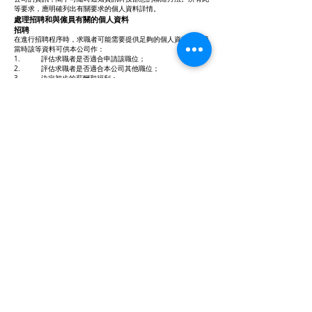
等要求，應明確列出有關要求的個人資料詳情。
處理招聘和與僱員有關的個人資料
招聘
在進行招聘程序時，求職者可能需要提供足夠的個人資料，在適
當時該等資料可供本公司作：
1. 評估求職者是否適合申請該職位；
2. 評估求職者是否適合本公司其他職位；
3. 決定初步的薪酬和福利；
4. 核證求職者的學歷及/或經驗；及
5. 進行保安及/或品格審查。
該等個人資料至少包括：
1. 求職者的姓名或聯絡資料，包括地址及電話號碼；
2. 求職者的工作經驗及相關經驗；及
3. 求職者的學歷和有關的訓練。
本公司可因應申請職位的性質相求職者要求額外資料。
求職者有責任確保所有提供的個人資料均為完整和準確，提供不
準確的資料或拒絕提供要求的資料會：
1. 影響本公司提出聘請要求；
2. 如已獲提出聘請要求，則該要求會被視作無效；或
3. 如當事人已就職，則會被停止僱用。
所提供的個人資料將會由本公司內部審閱及/或轉移給與所申請
職位有關的關聯公司及客戶為其項目作評估，以決定求職者是否
適合所申請的職位及/或本公司內其他職位。該等資料亦可能因
為上述原因轉移給第三者，例如調查機構或前雇主。本公司會保
存不被取錄者的個人資料不多於兩年（由招聘期完結開始計
算），作將來招聘的用途。
僱員（包括已離職的僱員）
在被本公司僱用期間，僱員及其家人的個人資料（如適用），會
持續被收集及使用作各種人力資源用途，包括（但不限於）：僱
員行政、工作表現評核、培訓、晉升選拔、薪酬和福利的行政事
務、通訊（包括公司消息、員工優惠及推廣）、醫療福利、公積