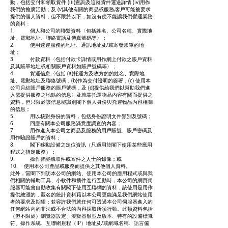
動，包括交付和領取貨件 (iii)查詢及追蹤貨件運送詳情 (iv)用作
我們的推廣活動；及 (v)其他有關的商品或服務,客戶可能被要求
提供的個人資料，但不限於以下，如沒有便不能讓我們營運業務
的資料：
1. 個人和公司的聯繫資料〈包括姓名、公司名稱、實際地
址、電郵地址、聯絡電話及傳真號碼等〉；
2. 使用速運服務的地址、通訊地址及/或寄發賬單的地
址；
3. 付款資料〈包括付款卡詳情或用作網上付款之賬戶資料
及其賬單地址或相關賬戶資料如賬戶號碼等〉；
4. 貨運信息〈包括 (a)托運方及收方的的姓名、實際地
址、電郵地址及聯絡號碼，(b)作為交付證明的簽署，(c) 使用本
公司月結賬戶服務的賬戶號碼，及 (d)提供給我們以幫助我們進
入需提供服務之地點的信息〉及就某托運物品內容有關而提供之
資料，但只限於該信息能識別閣下個人身份與托運物品內容相關
的信息；
5. 用以核對身份的資料，包括身份證明文件類別及號碼；
6. 回應有關本公司服務滿意度調查的內容；
7. 用作進入本公司之商品及服務的用戶賬號、賬戶密碼及
用作驗證賬戶的資料；
8. 閣下移動設備之定位資訊（只適用於閣下使用某些應用
程式之指定服務）；
9. 操作智能櫃取件或寄件之人士的錄像；或
10. 使用本公司產品或服務而提供之其他個人資料。
此外，當閣下到訪本公司的網站、使用本公司的應用程式或與我
們相關的輔助工具、小軟件和插件進行互動時，本公司的網頁伺
服器可能會自動收集有關閣下使用互聯網的資料，該使用是用作
提供總滙的，匿名的統計資料藉以本公司更能滿足我們網站使用
者的要求及期望；並容許我們就任何可透過本公司伺服器進入的
任何網站內的非法或不合法的內容採取所須行動。此類資料包括
（但不限於）瀏覽器設定、瀏覽器類型及版本、特有的設備標識
符、操作系統、互聯網規程（IP）地址及/或網域名稱、語言偏