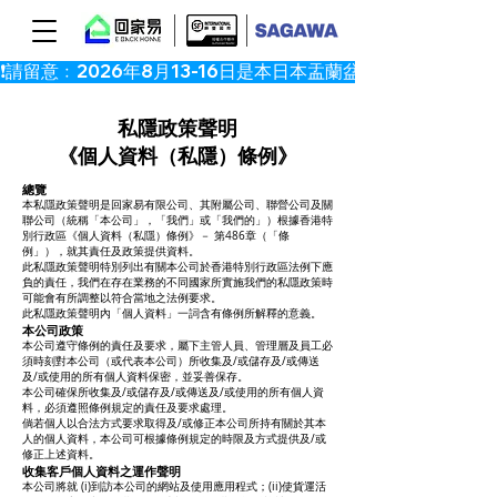
私隱政策聲明
《個人資料（私隱）條例》
總覽
本私隱政策聲明是回家易有限公司、其附屬公司、聯營公司及關
聯公司（統稱「本公司」，「我們」或「我們的」）根據香港特
別行政區《個人資料（私隱）條例》－ 第486章（「條
例」），就其責任及政策提供資料。
此私隱政策聲明特別列出有關本公司於香港特別行政區法例下應
負的責任，我們在存在業務的不同國家所實施我們的私隱政策時
可能會有所調整以符合當地之法例要求。
此私隱政策聲明內「個人資料」一詞含有條例所解釋的意義。
本公司政策
本公司遵守條例的責任及要求，屬下主管人員、管理層及員工必
須時刻對本公司（或代表本公司）所收集及/或儲存及/或傳送
及/或使用的所有個人資料保密，並妥善保存。
本公司確保所收集及/或儲存及/或傳送及/或使用的所有個人資
料，必須遵照條例規定的責任及要求處理。
倘若個人以合法方式要求取得及/或修正本公司所持有關於其本
人的個人資料，本公司可根據條例規定的時限及方式提供及/或
修正上述資料。
收集客戶個人資料之運作聲明
本公司將就 (i)到訪本公司的網站及使用應用程式；(ii)使貨運活