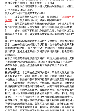
使用該資料之目的（「改正的權利」）；以及
3. 確定本公司有關其本人個人資料的政策及做法，總體上
符合本政策及做法的規定。
個人可按下列方式行使其查閱的權利：
1. 填妥由香港個人資料（私隱）專員提供的「
查閱資料要
求表格
」或「個人資料（私隱）條例 - 查閱資料要求
2. 將填妥的表格連同有關的身份證明文件（申請人的香港
身份證或護照副本）及指定費用，按下列地址致函資訊科技部；
3. 或者，若閣下不想提供身份證明文件，則必須將填妥的
表格親身交予本公司，遞交表格時需同時出示有關的身份證明文
件。
本公司於接納有關取用要求的真確性及有效性後，會盡力依從該
要求，並在條例規定的期限內予以回覆（在本公司收到查閱資料
要求後的40日內）。個人可行使改正的權利按下列地址致函資
訊科技部，透過上述查閱個人資料要求所得的資料，指出需要改
正的資料。
在本公司考慮是否更改該指定資料前，申請人須提供能指出資料
不準確的足夠證明及/或解釋。本公司在接納要求改正的真確性
及有效性後，會盡力依從條例所要求就要求改正予以回覆。
直接促銷
根據條例規定，本公司會依從閣下的要求，不會將其個人資料作
為直接促銷之用。若閣下同意，本公司可使用閣下的個人資料
（包括姓名、聯絡資料及有關閣下已選購或申請的產品和服務資
料），以電郵地址、通訊地址、手機號碼、電話號碼、服務號碼
和服務賬戶號碼等透過不同聯絡方式，向閣下傳遞不同的推廣資
料，包括本公司的產品和服務、電腦周邊產品、配件和流動應用
程式、個人助理服務和資訊服務的最新情報、禮品、折扣、優惠
及資訊。本公司亦可能向客戶提供各種產品或服務的最新情報。
為釋除疑問，該同意可以在任何時候根據此私隱政策聲明撤回而
不受服務合約時限所規管。若該同意未經撤回，在合約結束後仍
然有效。倘若閣下希望停止或（若閣下已取消接收）重新接收本
公司的資訊，閣下可隨時通知資訊科技部您的聯絡方法。所有此