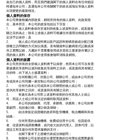
改自己的個人資料，而且我們建議閣下的個人資料在有任何錯誤
時通知本公司；及通知本公司有關閣下的姓名或地址等個人資料
出現變更的最新情況。
個人資料的保存
本公司將會根據內部政策，銷毀所持有的個人資料。此政策指
出，基本而言，本公司的政策包括以下宗旨：
1. 個人資料會保存至達到與收集上述資料目的，或直接有
關之目的為止；除非上述個人資料可根據任何適用法例或合約規
定須予以保存；及
2. 個人或公司的資料將以賬戶認證和密碼登錄或分配已獲
授權之訪問權的方式加以保護。若有關資料以數碼形式記載或保
存之實際記錄，凡屬於不需重覆使用或非當前之最更新作審計之
用的個人資料，本公司於使用後會隨即清除及銷毀。
個人資料的披露
本公司所持有的全部個人資料將予以保密，然而本公司可在有需
要披露此等資料以達到收集此等資料之目的，或直接與其有關之
目的時，向下述人士披露資料：
1. 任何附屬公司、控股公司、關聯公司，或由本公司所持
有或與本公司同屬一家控制公司的公司或聯營公司；
2. 任何代表本公司或與本公司聯營的個人或公司，以達到
提供此等資料之目的，或直接與其有關之目的；
3. 有責任為本公司對上述資料保密的任何其他人士或公
司，而該人士或公司有法定的權利取用該資料；
4. 本公司的經銷商、代理、承辦商、供應商；本公司的專
業顧問，包括會計師、審計師及律師；
5. 由法律規定或授權的政府和監管機構、執法機構和其他
組織；
6. 任何所需的金融機構、收費或信用卡公司、信貸提供
者、信貸資料或調查機構，或代收欠款的代理人、證券代理，以
便設立和支援任何所需求服務的支付；
7. 在閣下要求下之授權代表或法律顧問；
8. 有關本公司全部或部分運營業務的任何潛在或實際參與