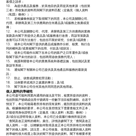
索償之請求；
10. 為提供產品及服務，於其他目的及而從其他來源（包括第
三者）所收集的資料而與閣下的資料匹配（定義見《個人資料
（私隱）條例》）；
11. 若根據條例規定下取得閣下的同意，本公司及關聯公司、
代理、承辦商及第三方供應商的任何產品及/或服務之推廣或宣
傳；
12. 本公司及關聯公司、代理、承辦商及第三方供應商的業務
策劃及向閣下所提供之產品及/或服務進行改善，而該等策劃及
改善可以不同方法進行，包括但不限於研究、分析及/或調查；
13. 就本公司向閣下提供的產品或服務作分析、核實、執行合
同的權利及/或查核閣下的信用、付款及/或狀況；
14. 使本公司能作出閣下在本公司的賬戶之日常運作及/或收
取閣下賬戶未付的款項，包括聘用追收債務代理人；
15. 維護和開發本公司的業務系統和基礎設施，包括測試及更
新該等系統；
16. 通知閣下有關本公司已提供及其他產品和服務的最新資
訊；
17. 防止、偵查或調查犯罪活動；
18. 法例要求或准許之披露的事項；及/或
19. 閣下與本公司任何其他共同同意的其他用途。
個人資料的準確性
本公司盡可能利用業內通用的做法及守則，核實所提供的資料，
包括對賬戶號碼或信用卡號碼等一些數字項目核對總和。在若干
情況下，本公司能藉着所持有的現有資料，鑑別所提供資料的真
偽。根據條例的要求，本公司在某些情況下需要查核文件正本，
才能使用身份證明文件（定義見《個人資料（私隱）條例》）
及/或住址證明等個人資料。本公司已全面履行條例所規定的
「查閱及改正資料的權利」責任。詳情請參閱下文「查閱及改正
個人資料」一節，以暸解如何取得及改正本公司所持有任何有關
閣下的個人資料。請注意，本公司收集、使用及披露的個人資料
的準確性很大程度上取決於閣下所提供的資料。閣下有權要求更