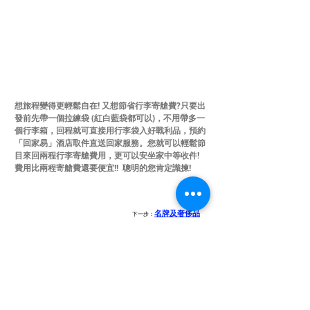
想旅程變得更輕鬆自在! 又想節省行李寄艙費?​只要出
發前先帶一個拉練袋 (紅白藍袋都可以)，不用帶多一
個行李箱，回程就可直接用行李袋入好戰利品，預約
「回家易」酒店取件直送回家服務。您就可以輕鬆節
目來回兩程行李寄艙費用，更可以安坐家中等收件!
費用比兩程寄艙費還要便宜!! 聰明的您肯定識揀!
名牌及奢侈品
下一步：
預約寄台灣
預約寄香港