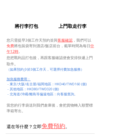
將行李打包
上門取走行李
您只需提早3個工作天預約並與
客服確認
，我們可以
免費
將包裝袋寄到酒店/飯店前台，截單時間為每日
中
午12時
。
您把戰利品打包後，再跟客服確認便會安排快遞上門
。
取件
​（如果預約少於3個工作天，可選擇付費加急服務）
加急服務費用：
- 東京/大阪/名古屋/福岡地區：HKD40/TWD160 (個)
- 其他地區：HKD80/TWD320 (個)
- 北海道/沖繩/離島等偏遠地區：向客服查詢。
當您的行李袋送到我們倉庫後，會把貨物轉入順豐標
準箱寄出。
免費預約
還在等什麼？立即
。