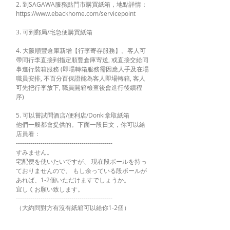
2. 到SAGAWA服務點門市購買紙箱，地點詳情：
https://www.ebackhome.com/servicepoint
3. 可到郵局/宅急便購買紙箱
4. 大阪順豐倉庫新增【行李寄存服務】。客人可
帶同行李直接到指定順豐倉庫寄送, 或直接交給同
事進行裝箱服務 (即場轉箱服務需因應人手及在場
職員安排, 不百分百保證能為客人即場轉箱, 客人
可先把行李放下, 職員開箱檢查後會進行後續程
序)
5. 可以嘗試問酒店/便利店/Donki拿取紙箱
他們一般都會提供的。下面一段日文，你可以給
店員看：
-----------------------------------------------
すみません。
宅配便を使いたいですが、 現在段ボールを持っ
ておりませんので、 もし余っている段ボールが
あれば、1-2個いただけますでしょうか。
宜しくお願い致します。
-----------------------------------------------
（大約問對方有沒有紙箱可以給你1-2個）