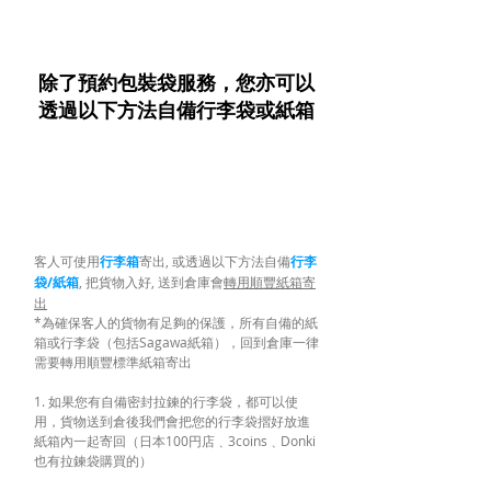
​除了預約包裝袋服務，您亦可以
透過以下方法自備行李袋或紙箱
客人可使用
行李箱
寄出, 或透過以下方法自備
行李
袋/紙箱
, 把貨物入好, 送到倉庫會
轉用順豐紙箱寄
出
*為確保客人的貨物有足夠的保護，所有自備的紙
箱或行李袋（包括Sagawa紙箱），回到倉庫一律
需要轉用順豐標準紙箱寄出
1. 如果您有自備密封拉鍊的行李袋，都可以使
用，貨物送到倉後我們會把您的行李袋摺好放進
紙箱內一起寄回（日本100円店﹑3coins﹑Donki
也有拉鍊袋購買的）